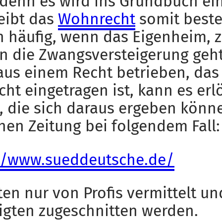
, denn es wird ins Grundbuch ei
eibt das
Wohnrecht
somit beste
häufig, wenn das Eigenheim, z
in die Zwangsversteigerung geht
aus einem Recht betrieben, da
t eingetragen ist, kann es erl
die sich daraus ergeben können,
hen Zeitung bei folgendem Fall:
s://www.sueddeutsche.de/
ten nur von Profis vermittelt u
ligten zugeschnitten werden.