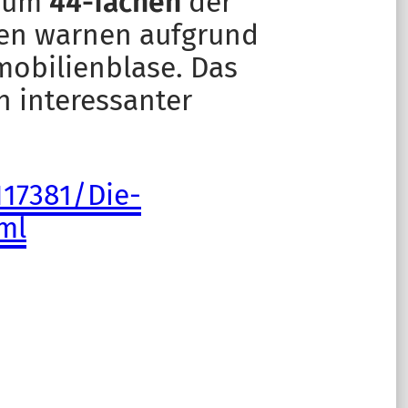
zum
44-fachen
der
rten warnen aufgrund
mobilienblase. Das
n interessanter
117381/Die-
ml