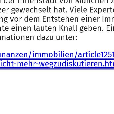
in der Innenstadt von München 
zer gewechselt hat. Viele Expe
ng vor dem Entstehen einer Im
te einen lauten Knall geben. Ei
rmationen dazu unter:
inanzen/immobilien/article125
nicht-mehr-wegzudiskutieren.ht